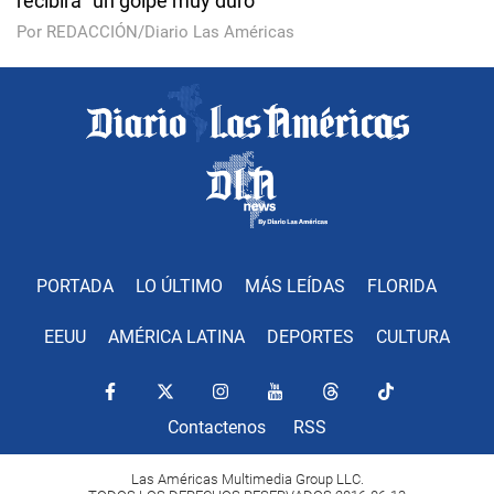
recibirá "un golpe muy duro"
Por REDACCIÓN/Diario Las Américas
PORTADA
LO ÚLTIMO
MÁS LEÍDAS
FLORIDA
EEUU
AMÉRICA LATINA
DEPORTES
CULTURA
Contactenos
RSS
Las Américas Multimedia Group LLC.