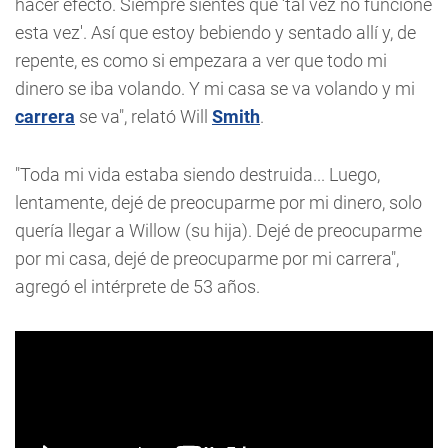
hacer efecto. Siempre sientes que ‘tal vez no funcione
esta vez'. Así que estoy bebiendo y sentado allí y, de
repente, es como si empezara a ver que todo mi
dinero se iba volando. Y mi casa se va volando y mi
carrera
se va", relató Will
Smith
.
"Toda mi vida estaba siendo destruida... Luego,
lentamente, dejé de preocuparme por mi dinero, solo
quería llegar a Willow (su hija). Dejé de preocuparme
por mi casa, dejé de preocuparme por mi carrera",
agregó el intérprete de 53 años.