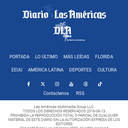
PORTADA
LO ÚLTIMO
MÁS LEÍDAS
FLORIDA
EEUU
AMÉRICA LATINA
DEPORTES
CULTURA
Contactenos
RSS
Las Américas Multimedia Group LLC.
TODOS LOS DERECHOS RESERVADOS 2016-06-13
PROHIBIDA LA REPRODUCCIÓN TOTAL O PARCIAL DE CUALQUIER
MATERIAL DE ESTE DIARIO SIN LA AUTORIZACIÓN EXPRESA DE LOS
EDITORES