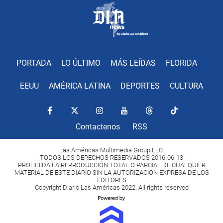
PORTADA
LO ÚLTIMO
MÁS LEÍDAS
FLORIDA
EEUU
AMÉRICA LATINA
DEPORTES
CULTURA
Contactenos
RSS
Las Américas Multimedia Group LLC.
TODOS LOS DERECHOS RESERVADOS 2016-06-13
PROHIBIDA LA REPRODUCCIÓN TOTAL O PARCIAL DE CUALQUIER
MATERIAL DE ESTE DIARIO SIN LA AUTORIZACIÓN EXPRESA DE LOS
EDITORES
Copyright Diario Las Américas 2022. All rights reserved