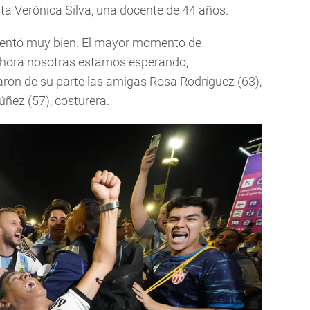
sta Verónica Silva, una docente de 44 años.
esentó muy bien. El mayor momento de
 Ahora nosotras estamos esperando,
aron de su parte las amigas Rosa Rodríguez (63),
ñez (57), costurera.