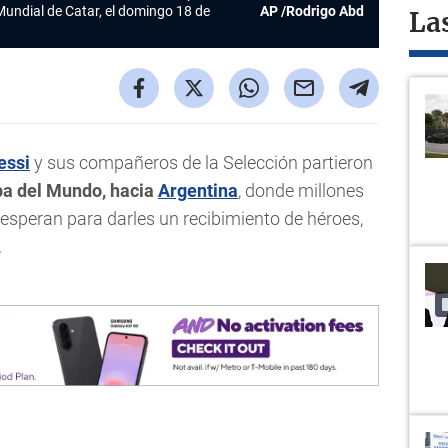
 Mundial de Catar, el domingo 18 de
AP /Rodrigo Abd
La
essi
y sus compañeros de la Selección partieron
a del Mundo, hacia
Argentina
, donde millones
speran para darles un recibimiento de héroes,
.