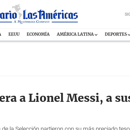
SI
A
EEUU
ECONOMÍA
AMÉRICA LATINA
DEPORTES
ra a Lionel Messi, a sus
de la Selección partieron con su más preciado teso