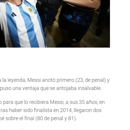
la leyenda, Messi anotó primero (23, de penal) y
puso una ventaja que se antojaba insalvable.
 para que lo recibiera Messi, a sus 35 años, en
ras haber sido finalista en 2014, llegaron dos
 sobre el final (80 de penal y 81).