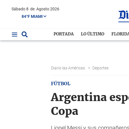
Sábado 8
de
Agosto 2026
84°F MIAMI
PORTADA
LO ÚLTIMO
FLORID
Diario las Américas
>
Deportes
FÚTBOL
Argentina espe
Copa
Lionel Messi y sus compañeros 