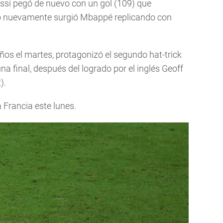
Messi pegó de nuevo con un gol (109) que
ero nuevamente surgió Mbappé replicando con
años el martes, protagonizó el segundo hat-trick
na final, después del logrado por el inglés Geoff
).
 Francia este lunes.