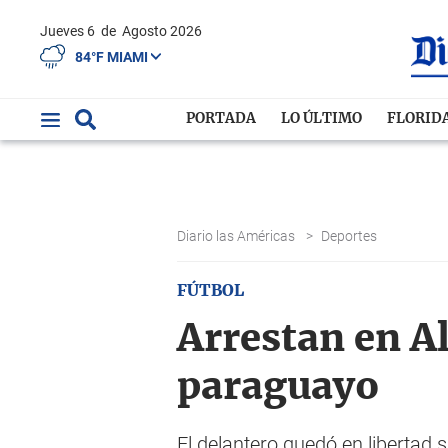
Jueves 6
de
Agosto 2026
84°F MIAMI
PORTADA
LO ÚLTIMO
FLORID
Diario las Américas
>
Deportes
FÚTBOL
Arrestan en A
paraguayo
El delantero quedó en libertad 