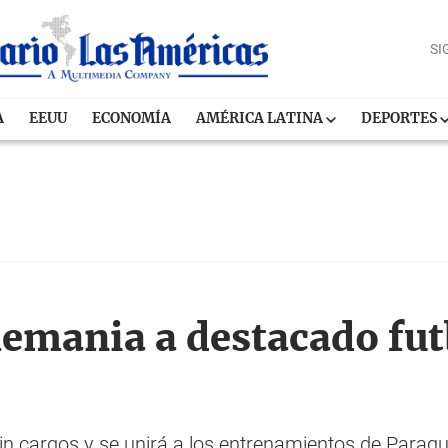
SI
A
EEUU
ECONOMÍA
AMÉRICA LATINA
DEPORTES
lemania a destacado fut
sin cargos y se unirá a los entrenamientos de Parag