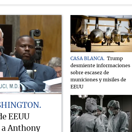
CASA BLANCA
Trump
desmiente informaciones
sobre escasez de
municiones y misiles de
EEUU
SHINGTON
 de EEUU
o a Anthony