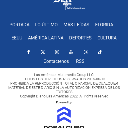
PORTADA
LO ÚLTIMO
MÁS LEÍDAS
FLORIDA
EEUU
AMÉRICA LATINA
DEPORTES
CULTURA
Contactenos
RSS
Las Américas Multimedia Group LLC.
TODOS LOS DERECHOS RESERVADOS 2016-06-13
PROHIBIDA LA REPRODUCCIÓN TOTAL O PARCIAL DE CUALQUIER
MATERIAL DE ESTE DIARIO SIN LA AUTORIZACIÓN EXPRESA DE LOS
EDITORES
Copyright Diario Las Américas 2022. All rights reserved