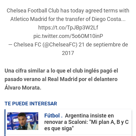
Chelsea Football Club has today agreed terms with
Atletico Madrid for the transfer of Diego Costa...
https://t.co/TpJBp3W2Lf
pic.twitter.com/5o6OM10inP
— Chelsea FC (@ChelseaFC)
21 de septiembre de
2017
Una cifra similar a lo que el club inglés pagó el
pasado verano al Real Madrid por el delantero
Álvaro Morata.
TE PUEDE INTERESAR
Fútbol
Argentina insiste en
renovar a Scaloni: "Mi plan A, B y C
es que siga"