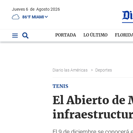
Jueves 6
de
Agosto 2026
86°F MIAMI
PORTADA
LO ÚLTIMO
FLORID
Diario las Américas
>
Deportes
TENIS
El Abierto de
infraestructu
El 9 de diciembre se conocerá e