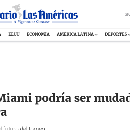
SI
A
EEUU
ECONOMÍA
AMÉRICA LATINA
DEPORTES
 Miami podría ser mudad
ra
l futuro del torneo