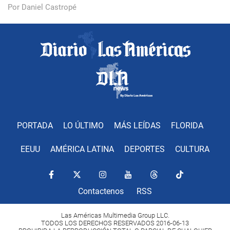
Por Daniel Castropé
PORTADA
LO ÚLTIMO
MÁS LEÍDAS
FLORIDA
EEUU
AMÉRICA LATINA
DEPORTES
CULTURA
Contactenos
RSS
Las Américas Multimedia Group LLC.
TODOS LOS DERECHOS RESERVADOS 2016-06-13