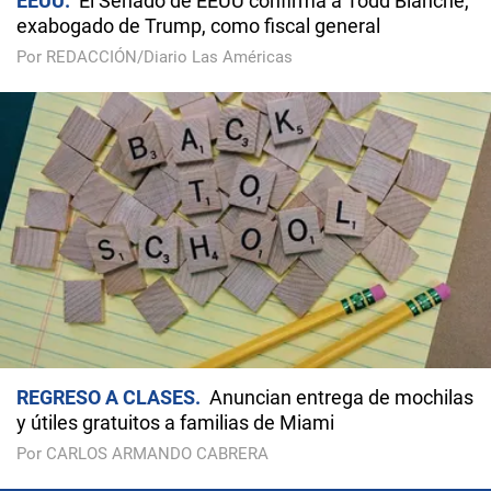
EEUU
El Senado de EEUU confirma a Todd Blanche,
exabogado de Trump, como fiscal general
Por REDACCIÓN/Diario Las Américas
REGRESO A CLASES
Anuncian entrega de mochilas
y útiles gratuitos a familias de Miami
Por CARLOS ARMANDO CABRERA