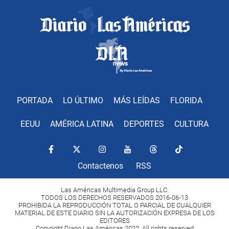
PORTADA
LO ÚLTIMO
MÁS LEÍDAS
FLORIDA
EEUU
AMÉRICA LATINA
DEPORTES
CULTURA
Contactenos
RSS
Las Américas Multimedia Group LLC.
TODOS LOS DERECHOS RESERVADOS 2016-06-13
PROHIBIDA LA REPRODUCCIÓN TOTAL O PARCIAL DE CUALQUIER
MATERIAL DE ESTE DIARIO SIN LA AUTORIZACIÓN EXPRESA DE LOS
EDITORES
Copyright Diario Las Américas 2022. All rights reserved