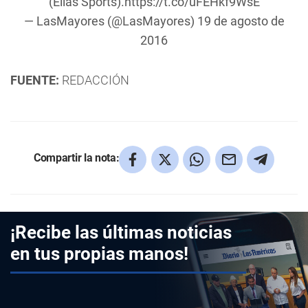
(Elias Sports).
https://t.co/uFEHkf9WsE
— LasMayores (@LasMayores)
19 de agosto de
2016
FUENTE:
REDACCIÓN
Compartir la nota:
¡Recibe las últimas noticias
en tus propias manos!