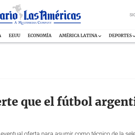
SI
A
EEUU
ECONOMÍA
AMÉRICA LATINA
DEPORTES
rte que el fútbol argent
 eventual oferta para asumir como técnico de la sele