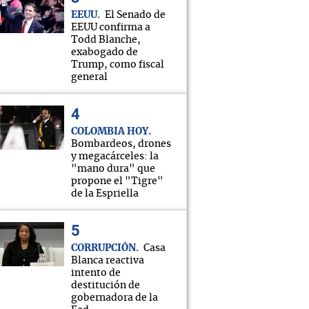
EEUU
El Senado de
EEUU confirma a
Todd Blanche,
exabogado de
Trump, como fiscal
general
COLOMBIA HOY
Bombardeos, drones
y megacárceles: la
"mano dura" que
propone el "Tigre"
de la Espriella
CORRUPCIÓN
Casa
Blanca reactiva
intento de
destitución de
gobernadora de la