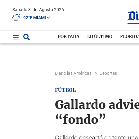
Sábado 8
de
Agosto 2026
92°F MIAMI
PORTADA
LO ÚLTIMO
FLORID
Diario las Américas
>
Deportes
FÚTBOL
Gallardo advie
“fondo”
Gallardo descartó en tanto una