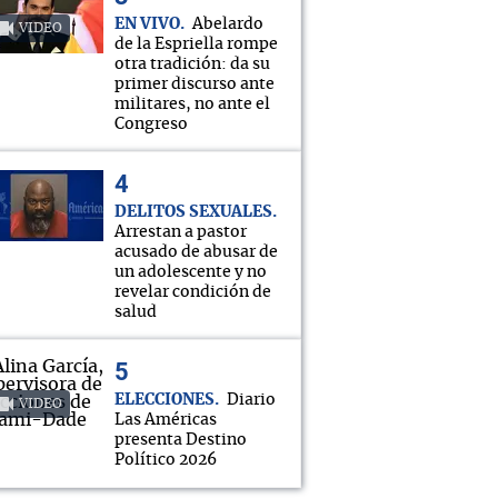
EN VIVO
Abelardo
VIDEO
de la Espriella rompe
otra tradición: da su
primer discurso ante
militares, no ante el
Congreso
DELITOS SEXUALES
Arrestan a pastor
acusado de abusar de
un adolescente y no
revelar condición de
salud
ELECCIONES
Diario
VIDEO
Las Américas
presenta Destino
Político 2026