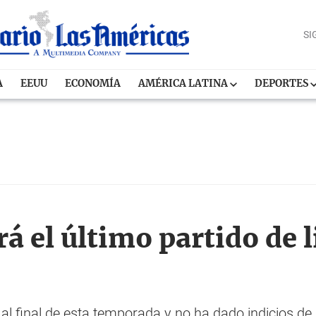
SI
A
EEUU
ECONOMÍA
AMÉRICA LATINA
DEPORTES
á el último partido de 
a al final de esta temporada y no ha dado indicios de