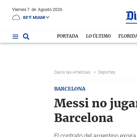
Viernes 7
de
Agosto 2026
88°F MIAMI
PORTADA
LO ÚLTIMO
FLORID
Diario las Américas
>
Deportes
BARCELONA
Messi no jugar
Barcelona
El contrato del argentino expir