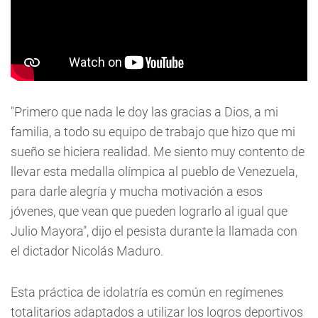
"Primero que nada le doy las gracias a Dios, a mi
familia, a todo su equipo de trabajo que hizo que mi
sueño se hiciera realidad. Me siento muy contento de
llevar esta medalla olímpica al pueblo de Venezuela,
para darle alegría y mucha motivación a esos
jóvenes, que vean que pueden lograrlo al igual que
Julio Mayora", dijo el pesista durante la llamada con
el dictador Nicolás Maduro.
Esta práctica de idolatría es común en regímenes
totalitarios adaptados a utilizar los logros deportivos