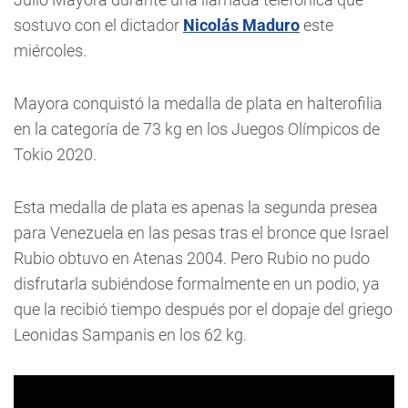
sostuvo con el dictador
Nicolás Maduro
este
miércoles.
Mayora conquistó la medalla de plata en halterofilia
en la categoría de 73 kg en los Juegos Olímpicos de
Tokio 2020.
Esta medalla de plata es apenas la segunda presea
para Venezuela en las pesas tras el bronce que Israel
Rubio obtuvo en Atenas 2004. Pero Rubio no pudo
disfrutarla subiéndose formalmente en un podio, ya
que la recibió tiempo después por el dopaje del griego
Leonidas Sampanis en los 62 kg.