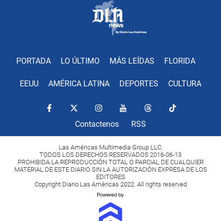
PORTADA
LO ÚLTIMO
MÁS LEÍDAS
FLORIDA
EEUU
AMÉRICA LATINA
DEPORTES
CULTURA
Contactenos
RSS
Las Américas Multimedia Group LLC.
TODOS LOS DERECHOS RESERVADOS 2016-06-13
PROHIBIDA LA REPRODUCCIÓN TOTAL O PARCIAL DE CUALQUIER
MATERIAL DE ESTE DIARIO SIN LA AUTORIZACIÓN EXPRESA DE LOS
EDITORES
Copyright Diario Las Américas 2022. All rights reserved