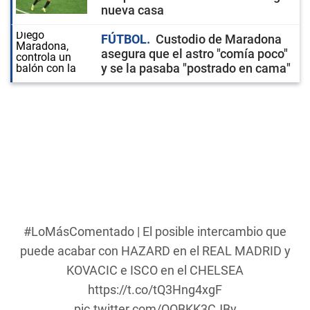
nueva casa
FÚTBOL
Custodio de Maradona
asegura que el astro "comía poco"
y se la pasaba "postrado en cama"
#LoMásComentado
| El posible intercambio que
puede acabar con HAZARD en el REAL MADRID y
KOVACIC e ISCO en el CHELSEA
https://t.co/tQ3Hng4xgF
pic.twitter.com/OOBKK3CJBy