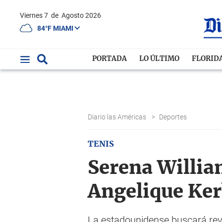
Viernes 7
de
Agosto 2026
84°F MIAMI
PORTADA
LO ÚLTIMO
FLORID
Diario las Américas
>
Deportes
TENIS
Serena William
Angelique Ker
La estadounidense buscará reval