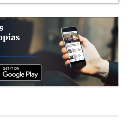
s
opias