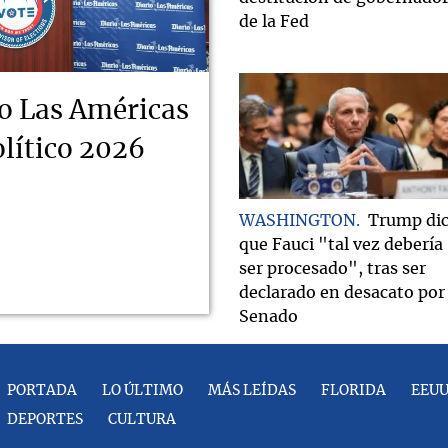
de la Fed
o Las Américas
lítico 2026
WASHINGTON
Trump di
que Fauci "tal vez debería
ser procesado", tras ser
declarado en desacato por 
Senado
PORTADA
LO ÚLTIMO
MÁS LEÍDAS
FLORIDA
EEU
DEPORTES
CULTURA