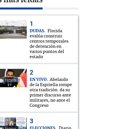
s más leídas
DUDAS
Florida
evalúa construir
centros temporales
de detención en
varios puntos del
estado
EN VIVO
Abelardo
VIDEO
de la Espriella rompe
otra tradición: da su
primer discurso ante
militares, no ante el
Congreso
ELECCIONES
Diario