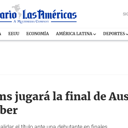
SI
A
EEUU
ECONOMÍA
AMÉRICA LATINA
DEPORTES
s jugará la final de Aus
ber
idar el título ante una debutante en finales