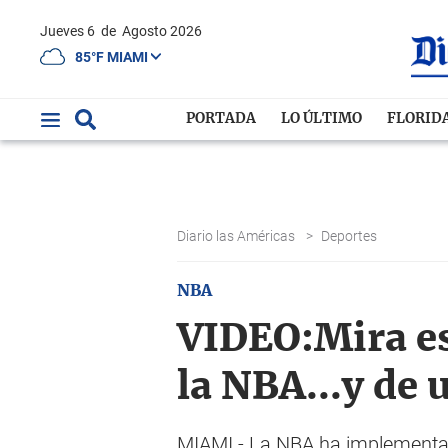
Jueves 6
de
Agosto 2026
85°F MIAMI
PORTADA
LO ÚLTIMO
FLORID
Diario las Américas
>
Deportes
NBA
VIDEO:Mira es
la NBA...y de 
MIAMI.- La NBA ha implementad