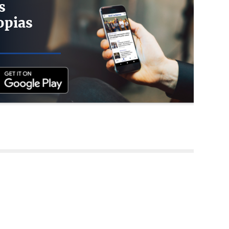
s
opias