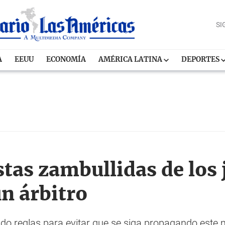
SI
A
EEUU
ECONOMÍA
AMÉRICA LATINA
DEPORTES
tas zambullidas de los 
un árbitro
o reglas para evitar que se siga propagando este 