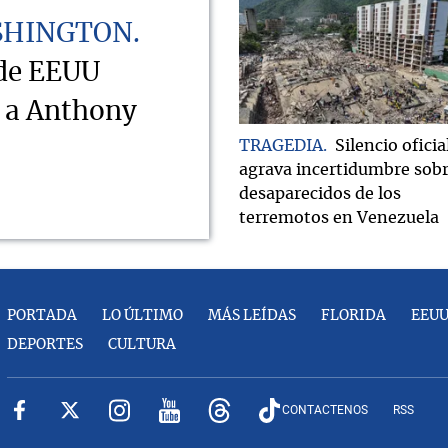
SHINGTON
 de EEUU
o a Anthony
TRAGEDIA
Silencio oficia
agrava incertidumbre sob
desaparecidos de los
terremotos en Venezuela
PORTADA
LO ÚLTIMO
MÁS LEÍDAS
FLORIDA
EEU
DEPORTES
CULTURA
CONTACTENOS
RSS