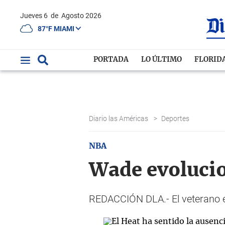
Jueves 6
de
Agosto 2026
87°F MIAMI
PORTADA
LO ÚLTIMO
FLORID
Diario las Américas
>
Deportes
NBA
Wade evolucio
REDACCIÓN DLA.- El veterano 