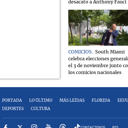
desacato a Anthony Fauci
COMICIOS
South Miami
celebra elecciones general
el 3 de noviembre junto c
los comicios nacionales
PORTADA
LO ÚLTIMO
MÁS LEÍDAS
FLORIDA
EEU
DEPORTES
CULTURA
CONTACTENOS
RSS