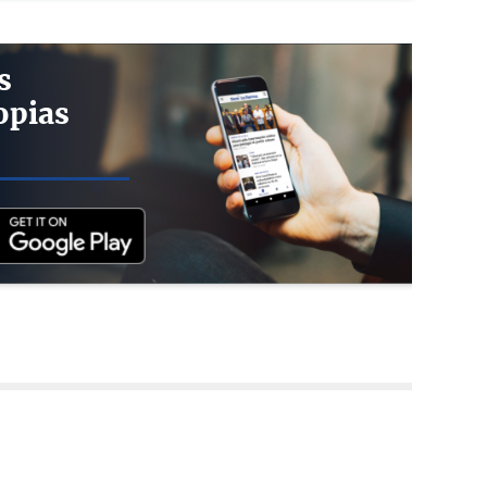
s
opias