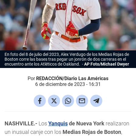
En foto del 8 de julio del 2023, Alex Verdugo de los Medias Rojas de
Boston corre las bases tras pegar un jonrón de dos carreras en el
encuentro ante los Atléticos de Oakland.
AP Foto/Michael Dwyer
Por
REDACCIÓN/Diario Las Américas
6 de diciembre de 2023 - 16:31
NASHVILLE.-
Los
Yanquis
de Nueva York
realizaron
un inusual canje con los
Medias Rojas de Boston
,