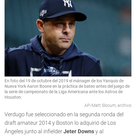
En foto del 19 de octubre del 2019 el mánager de los Yanquis de
Nueva York Aaron Boone en la práctica de bateo antes del juego de
la serie de campeonato de la Liga Americana ante los Astros de
Houston.
AP/Matt Slocum, archivo
Verdugo fue seleccionado en la segunda ronda del
draft amateur 2014 y Boston lo adquirió de Los
Ángeles junto al infielder
Jeter Downs
y al