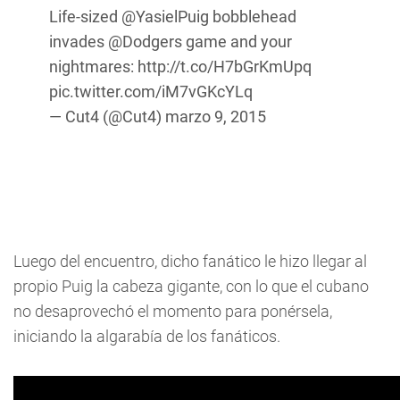
Life-sized
@YasielPuig
bobblehead
invades
@Dodgers
game and your
nightmares:
http://t.co/H7bGrKmUpq
pic.twitter.com/iM7vGKcYLq
— Cut4 (@Cut4)
marzo 9, 2015
Luego del encuentro, dicho fanático le hizo llegar al
propio Puig la cabeza gigante, con lo que el cubano
no desaprovechó el momento para ponérsela,
iniciando la algarabía de los fanáticos.