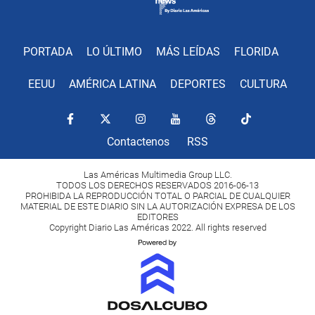
PORTADA
LO ÚLTIMO
MÁS LEÍDAS
FLORIDA
EEUU
AMÉRICA LATINA
DEPORTES
CULTURA
Contactenos
RSS
Las Américas Multimedia Group LLC.
TODOS LOS DERECHOS RESERVADOS 2016-06-13
PROHIBIDA LA REPRODUCCIÓN TOTAL O PARCIAL DE CUALQUIER
MATERIAL DE ESTE DIARIO SIN LA AUTORIZACIÓN EXPRESA DE LOS
EDITORES
Copyright Diario Las Américas 2022. All rights reserved