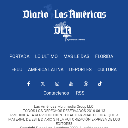
PORTADA
LO ÚLTIMO
MÁS LEÍDAS
FLORIDA
EEUU
AMÉRICA LATINA
DEPORTES
CULTURA
Contactenos
RSS
Las Américas Multimedia Group LLC.
TODOS LOS DERECHOS RESERVADOS 2016-06-13
PROHIBIDA LA REPRODUCCIÓN TOTAL O PARCIAL DE CUALQUIER
MATERIAL DE ESTE DIARIO SIN LA AUTORIZACIÓN EXPRESA DE LOS
EDITORES
Copyright Diario Las Américas 2022. All rights reserved