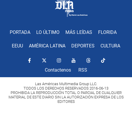
PORTADA
LO ÚLTIMO
MÁS LEÍDAS
FLORIDA
EEUU
AMÉRICA LATINA
DEPORTES
CULTURA
Contactenos
RSS
Las Américas Multimedia Group LLC.
TODOS LOS DERECHOS RESERVADOS 2016-06-13
PROHIBIDA LA REPRODUCCIÓN TOTAL O PARCIAL DE CUALQUIER
MATERIAL DE ESTE DIARIO SIN LA AUTORIZACIÓN EXPRESA DE LOS
EDITORES
Copyright Diario Las Américas 2022. All rights reserved