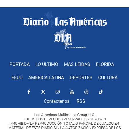
PORTADA
LO ÚLTIMO
MÁS LEÍDAS
FLORIDA
EEUU
AMÉRICA LATINA
DEPORTES
CULTURA
Contactenos
RSS
Las Américas Multimedia Group LLC.
TODOS LOS DERECHOS RESERVADOS 2016-06-13
PROHIBIDA LA REPRODUCCIÓN TOTAL O PARCIAL DE CUALQUIER
MATERIAL DE ESTE DIARIO SIN LA AUTORIZACIÓN EXPRESA DE LOS