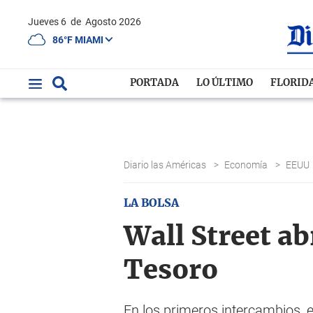
Jueves 6
de
Agosto 2026
86°F MIAMI
PORTADA
LO ÚLTIMO
FLORID
Diario las Américas
>
Economía
>
EEUU
LA BOLSA
Wall Street ab
Tesoro
En los primeros intercambios, 