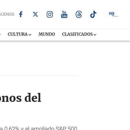
GUENOS
CULTURA
MUNDO
CLASIFICADOS
onos del
ía 0,62% y el ampliado S&P 500