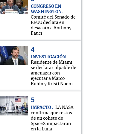
CONGRESO EN
WASHINGTON
Comité del Senado de
EEUU declara en
desacato a Anthony
Fauci
INVESTIGACIÓN
Residente de Miami
se declara culpable de
amenazar con
ejecutar a Marco
Rubio y Kristi Noem
IMPACTO
LA NASA
confirma que restos
de un cohete de
SpaceX impactaron
en la Luna