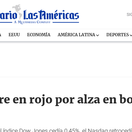
SI
A
EEUU
ECONOMÍA
AMÉRICA LATINA
DEPORTES
re en rojo por alza en b
el índice Dow Jones cedía 0,45%, el Nasdaq retroced