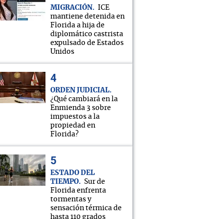
MIGRACIÓN
ICE
mantiene detenida en
Florida a hija de
diplomático castrista
expulsado de Estados
Unidos
ORDEN JUDICIAL
¿Qué cambiará en la
Enmienda 3 sobre
impuestos a la
propiedad en
Florida?
ESTADO DEL
TIEMPO
Sur de
Florida enfrenta
tormentas y
sensación térmica de
hasta 110 grados