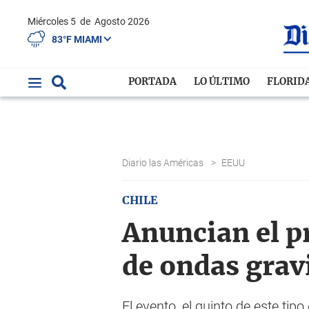
Miércoles 5
de
Agosto 2026
83°F MIAMI
PORTADA
LO ÚLTIMO
FLORID
Diario las Américas
>
EEUU
CHILE
Anuncian el p
de ondas grav
El evento, el quinto de este ti