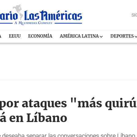
SI
A
EEUU
ECONOMÍA
AMÉRICA LATINA
DEPORTES
por ataques "más quirú
á en Líbano
e deseaba separar las conversaciones sobre Líbano 