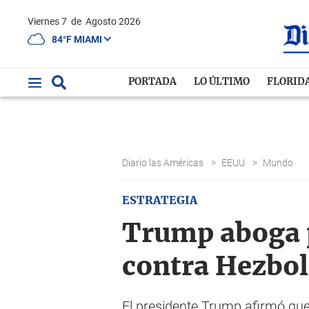
Viernes 7
de
Agosto 2026
84°F MIAMI
PORTADA
LO ÚLTIMO
FLORID
Diario las Américas
>
EEUU
>
Mundo
ESTRATEGIA
Trump aboga 
contra Hezbol
El presidente Trump afirmó qu