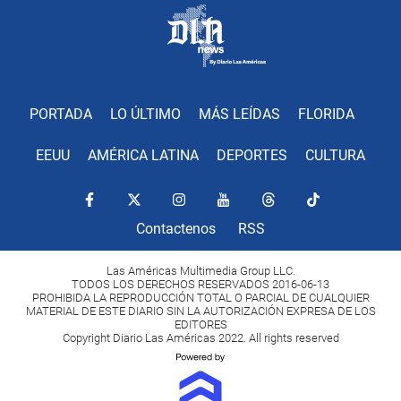
PORTADA
LO ÚLTIMO
MÁS LEÍDAS
FLORIDA
EEUU
AMÉRICA LATINA
DEPORTES
CULTURA
Contactenos
RSS
Las Américas Multimedia Group LLC.
TODOS LOS DERECHOS RESERVADOS 2016-06-13
PROHIBIDA LA REPRODUCCIÓN TOTAL O PARCIAL DE CUALQUIER
MATERIAL DE ESTE DIARIO SIN LA AUTORIZACIÓN EXPRESA DE LOS
EDITORES
Copyright Diario Las Américas 2022. All rights reserved