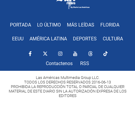
PORTADA
LO ÚLTIMO
MÁS LEÍDAS
FLORIDA
EEUU
AMÉRICA LATINA
DEPORTES
CULTURA
Contactenos
RSS
Las Américas Multimedia Group LLC.
TODOS LOS DERECHOS RESERVADOS 2016-06-13
PROHIBIDA LA REPRODUCCIÓN TOTAL O PARCIAL DE CUALQUIER
MATERIAL DE ESTE DIARIO SIN LA AUTORIZACIÓN EXPRESA DE LOS
EDITORES
Copyright Diario Las Américas 2022. All rights reserved