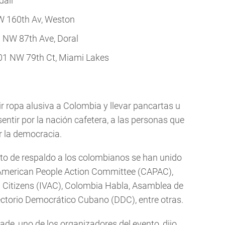
dall
W 160th Av, Weston
 NW 87th Ave, Doral
201 NW 79th Ct, Miami Lakes
ir ropa alusiva a Colombia y llevar pancartas u
entir por la nación cafetera, a las personas que
 la democracia.
cto de respaldo a los colombianos se han unido
merican People Action Committee (CAPAC),
Citizens (IVAC), Colombia Habla, Asamblea de
ectorio Democrático Cubano (DDC), entre otras.
ade, uno de los organizadores del evento, dijo