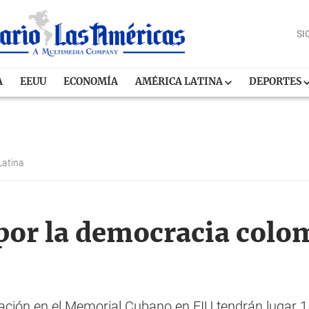
SI
A
EEUU
ECONOMÍA
AMÉRICA LATINA
DEPORTES
Latina
por la democracia colo
ación en el Memorial Cubano en FIU tendrán lugar 