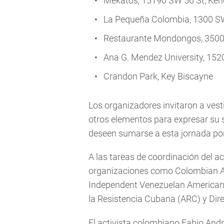
Mekatos, 15190 SW 56 St, Ken
La Pequeña Colombia, 1300 S
Restaurante Mondongos, 3500
Ana G. Mendez University, 15
Crandon Park, Key Biscayne
Los organizadores invitaron a vest
otros elementos para expresar su s
deseen sumarse a esta jornada por
A las tareas de coordinación del a
organizaciones como Colombian A
Independent Venezuelan American 
la Resistencia Cubana (ARC) y Dir
El activista colombiano Fabio Andr