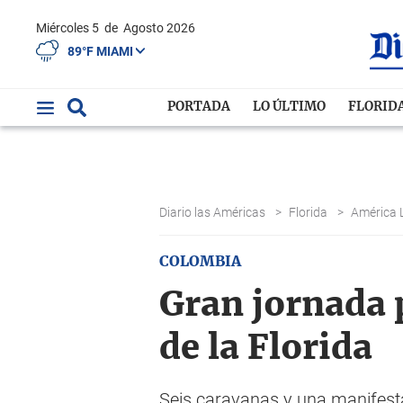
Miércoles 5
de
Agosto 2026
89°F MIAMI
PORTADA
LO ÚLTIMO
FLORID
Diario las Américas
>
Florida
>
América 
COLOMBIA
Gran jornada 
de la Florida
Seis caravanas y una manifest