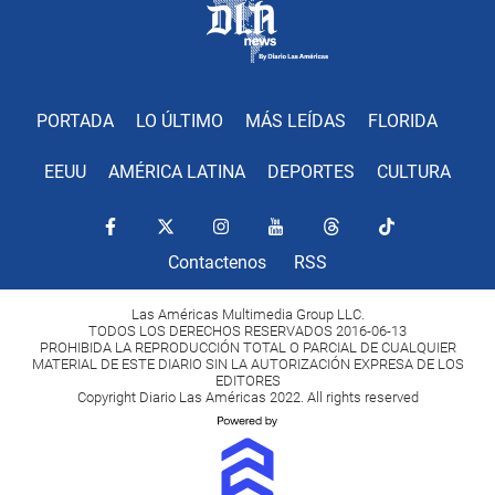
PORTADA
LO ÚLTIMO
MÁS LEÍDAS
FLORIDA
EEUU
AMÉRICA LATINA
DEPORTES
CULTURA
Contactenos
RSS
Las Américas Multimedia Group LLC.
TODOS LOS DERECHOS RESERVADOS 2016-06-13
PROHIBIDA LA REPRODUCCIÓN TOTAL O PARCIAL DE CUALQUIER
MATERIAL DE ESTE DIARIO SIN LA AUTORIZACIÓN EXPRESA DE LOS
EDITORES
Copyright Diario Las Américas 2022. All rights reserved