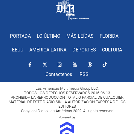
PORTADA
LO ÚLTIMO
MÁS LEÍDAS
FLORIDA
EEUU
AMÉRICA LATINA
DEPORTES
CULTURA
Contactenos
RSS
Las Américas Multimedia Group LLC.
TODOS LOS DERECHOS RESERVADOS 2016-06-13
PROHIBIDA LA REPRODUCCIÓN TOTAL O PARCIAL DE CUALQUIER
MATERIAL DE ESTE DIARIO SIN LA AUTORIZACIÓN EXPRESA DE LOS
EDITORES
Copyright Diario Las Américas 2022. All rights reserved