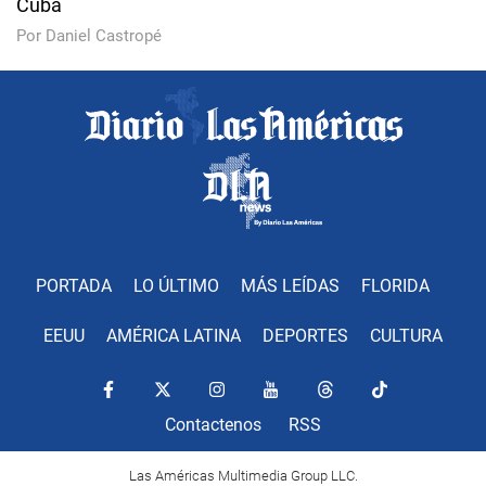
Cuba
Por Daniel Castropé
PORTADA
LO ÚLTIMO
MÁS LEÍDAS
FLORIDA
EEUU
AMÉRICA LATINA
DEPORTES
CULTURA
Contactenos
RSS
Las Américas Multimedia Group LLC.