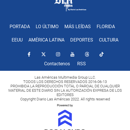
PORTADA
LO ÚLTIMO
MÁS LEÍDAS
FLORIDA
EEUU
AMÉRICA LATINA
DEPORTES
CULTURA
Contactenos
RSS
Las Américas Multimedia Group LLC.
TODOS LOS DERECHOS RESERVADOS 2016-06-13
PROHIBIDA LA REPRODUCCIÓN TOTAL O PARCIAL DE CUALQUIER
MATERIAL DE ESTE DIARIO SIN LA AUTORIZACIÓN EXPRESA DE LOS
EDITORES
Copyright Diario Las Américas 2022. All rights reserved