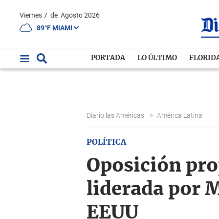
Viernes 7
de
Agosto 2026
89°F MIAMI
PORTADA
LO ÚLTIMO
FLORID
Diario las Américas
>
América Latina
POLÍTICA
Oposición pro
liderada por 
EEUU