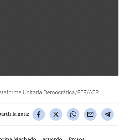
lataforma Unitaria Democrática/EFE/AFP
rtir la nota:
orina Machado
acuerdo
Presos