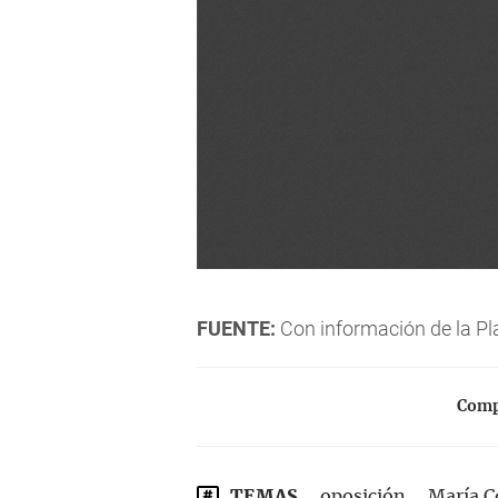
FUENTE:
Con información de la P
Compa
TEMAS
oposición
María C