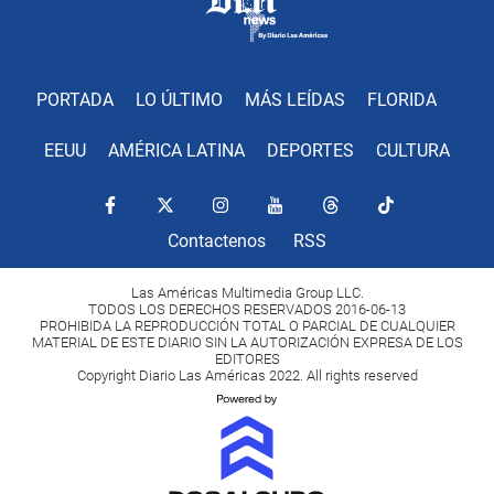
PORTADA
LO ÚLTIMO
MÁS LEÍDAS
FLORIDA
EEUU
AMÉRICA LATINA
DEPORTES
CULTURA
Contactenos
RSS
Las Américas Multimedia Group LLC.
TODOS LOS DERECHOS RESERVADOS 2016-06-13
PROHIBIDA LA REPRODUCCIÓN TOTAL O PARCIAL DE CUALQUIER
MATERIAL DE ESTE DIARIO SIN LA AUTORIZACIÓN EXPRESA DE LOS
EDITORES
Copyright Diario Las Américas 2022. All rights reserved