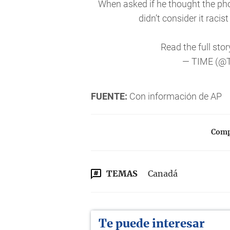
When asked if he thought the phot
didn’t consider it racis
Read the full stor
— TIME (@
FUENTE:
Con información de AP
Compa
TEMAS
Canadá
Te puede interesar