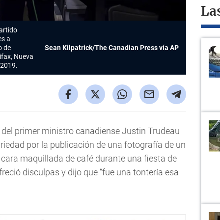
La
artido
es a
o de
Sean Kilpatrick/The Canadian Press vía AP
ifax, Nueva
 2019.
del primer ministro canadiense Justin Trudeau
riedad por la publicación de una fotografía de un
a cara maquillada de café durante una fiesta de
reció disculpas y dijo que “fue una tontería esa