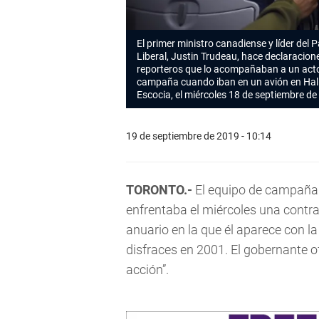
El primer ministro canadiense y líder del P
Liberal, Justin Trudeau, hace declaracion
reporteros que lo acompañaban a un act
campaña cuando iban en un avión en Hal
Escocia, el miércoles 18 de septiembre de
19 de septiembre de 2019 - 10:14
TORONTO.-
El equipo de campaña 
enfrentaba el miércoles una contra
anuario en la que él aparece con l
disfraces en 2001. El gobernante of
acción”.