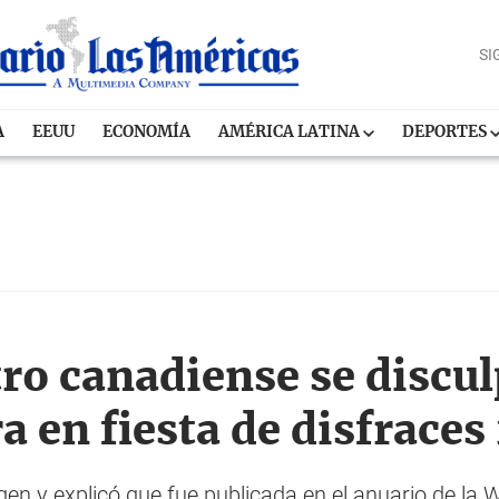
SI
A
EEUU
ECONOMÍA
AMÉRICA LATINA
DEPORTES
ro canadiense se discul
ra en fiesta de disfraces
agen y explicó que fue publicada en el anuario de la