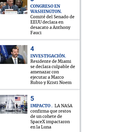
CONGRESO EN
WASHINGTON
Comité del Senado de
EEUU declara en
desacato a Anthony
Fauci
INVESTIGACIÓN
Residente de Miami
se declara culpable de
amenazar con
ejecutar a Marco
Rubio y Kristi Noem
IMPACTO
LA NASA
confirma que restos
de un cohete de
SpaceX impactaron
en la Luna