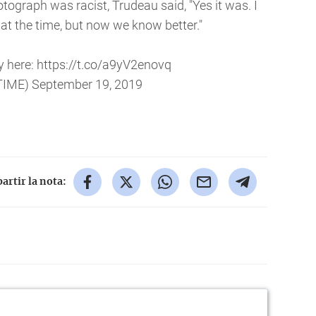
ograph was racist, Trudeau said, "Yes it was. I
t at the time, but now we know better."
y here:
https://t.co/a9yV2enovq
TIME)
September 19, 2019
rtir la nota: