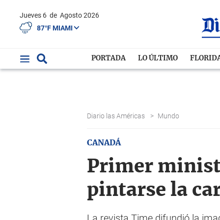
Jueves 6
de
Agosto 2026
87°F MIAMI
PORTADA
LO ÚLTIMO
FLORID
Diario las Américas
>
Mundo
CANADÁ
Primer minist
pintarse la ca
La revista Time difundió la im