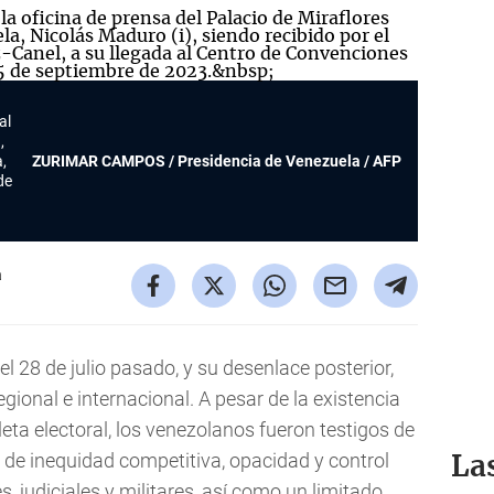
al
,
,
ZURIMAR CAMPOS / Presidencia de Venezuela / AFP
de
a
l 28 de julio pasado, y su desenlace posterior,
ional e internacional. A pesar de la existencia
eta electoral, los venezolanos fueron testigos de
 de inequidad competitiva, opacidad y control
La
s, judiciales y militares, así como un limitado