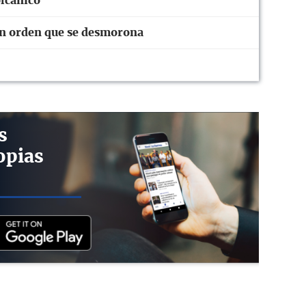
olcánico
un orden que se desmorona
s
opias