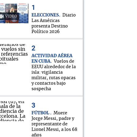
ELECCIONES
Diario
VIDEO
Las Américas
presenta Destino
Político 2026
ACTIVIDAD AÉREA
EN CUBA
Vuelos de
EEUU alrededor de la
isla: vigilancia
militar, rutas opacas
y contactos bajo
sospecha
FÚTBOL
Muere
Jorge Messi, padre y
representante de
Lionel Messi, a los 68
años