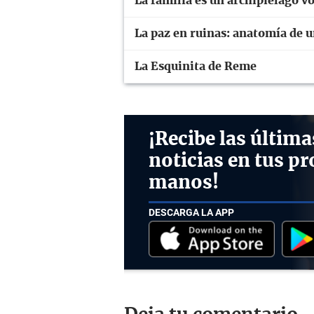
La familia es un archipiélago v
La paz en ruinas: anatomía de 
La Esquinita de Reme
¡Recibe las última
noticias en tus pr
manos!
DESCARGA LA APP