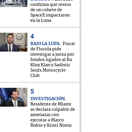
confirma que restos
de un cohete de
SpaceX impactaron
Alá nos proteja!"
en la Luna
BAJO LA LUPA
Fiscal
de Florida pide
investigar a jueza por
fondos ligados al Ku
Klux Klan y Sadistic
Souls Motorcycle
Club
INVESTIGACIÓN
Residente de Miami
se declara culpable de
amenazar con
ejecutar a Marco
Rubio y Kristi Noem