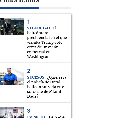
s más leídas
SEGURIDAD
El
helicóptero
presidencial en el que
viajaba Trump voló
cerca de un avión
comercial en
Washington
SUCESOS
¿Quién era
el policía de Doral
hallado sin vida en el
suroeste de Miami-
Dade?
IMPACTO
LA NASA