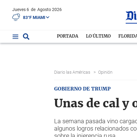
Jueves 6
de
Agosto 2026
83°F MIAMI
PORTADA
LO ÚLTIMO
FLORID
Diario las Américas
>
Opinión
GOBIERNO DE TRUMP
Unas de cal y
La semana pasada vino cargada 
algunos logros relacionados co
sobre la injerencia rusa