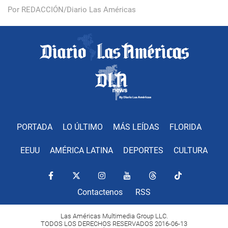
Por REDACCIÓN/Diario Las Américas
PORTADA
LO ÚLTIMO
MÁS LEÍDAS
FLORIDA
EEUU
AMÉRICA LATINA
DEPORTES
CULTURA
Contactenos
RSS
Las Américas Multimedia Group LLC.
TODOS LOS DERECHOS RESERVADOS 2016-06-13