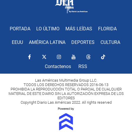
PORTADA
LO ÚLTIMO
MÁS LEÍDAS
FLORIDA
EEUU
AMÉRICA LATINA
DEPORTES
CULTURA
Contactenos
RSS
Las Américas Multimedia Group LLC.
TODOS LOS DERECHOS RESERVADOS 2016-06-13
PROHIBIDA LA REPRODUCCIÓN TOTAL O PARCIAL DE CUALQUIER
MATERIAL DE ESTE DIARIO SIN LA AUTORIZACIÓN EXPRESA DE LOS
EDITORES
Copyright Diario Las Américas 2022. All rights reserved