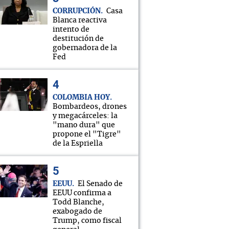
CORRUPCIÓN
Casa
Blanca reactiva
intento de
destitución de
gobernadora de la
Fed
COLOMBIA HOY
Bombardeos, drones
y megacárceles: la
"mano dura" que
propone el "Tigre"
de la Espriella
EEUU
El Senado de
EEUU confirma a
Todd Blanche,
exabogado de
Trump, como fiscal