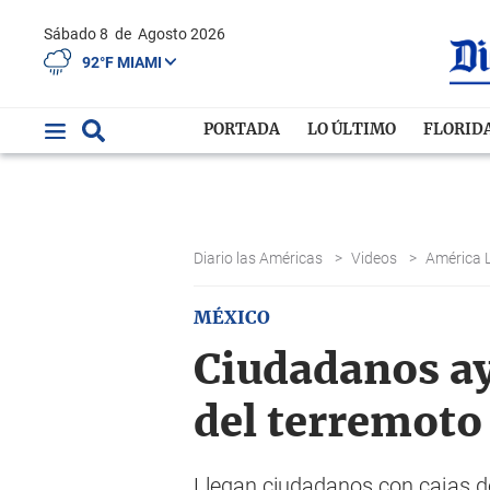
Sábado 8
de
Agosto 2026
92°F MIAMI
PORTADA
LO ÚLTIMO
FLORID
Diario las Américas
>
Videos
>
América 
MÉXICO
Ciudadanos ay
del terremoto
Llegan ciudadanos con cajas de