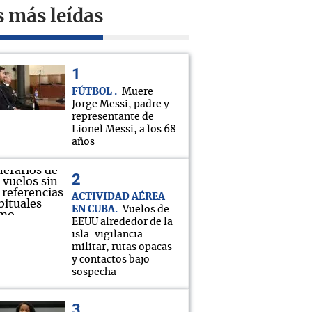
s más leídas
FÚTBOL
Muere
Jorge Messi, padre y
representante de
Lionel Messi, a los 68
años
ACTIVIDAD AÉREA
EN CUBA
Vuelos de
EEUU alrededor de la
isla: vigilancia
militar, rutas opacas
y contactos bajo
sospecha