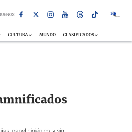
GUENOS
CULTURA
MUNDO
CLASIFICADOS
damnificados
s, papel higiénico, y sin