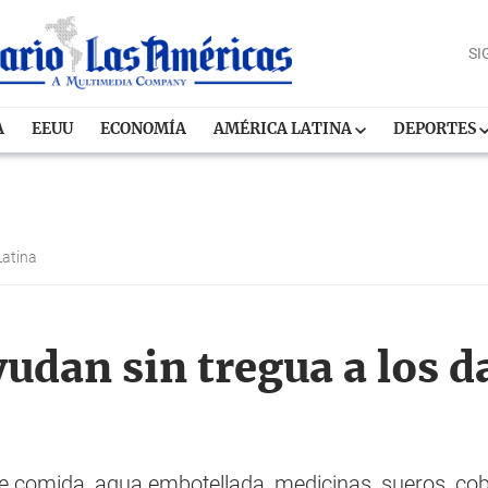
SI
A
EEUU
ECONOMÍA
AMÉRICA LATINA
DEPORTES
Latina
udan sin tregua a los 
 comida, agua embotellada, medicinas, sueros, cobija