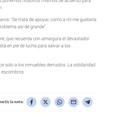
nos ponemos nosotros mismos de acuerdo para
n.
aros: "Se trata de apoyar, como a mí me gustaría
oblema así de grande".
bre, que recuerda con amargura el devastador
tá en pie de lucha para salvar a los
uce solo a los inmuebles derruidos. La solidaridad
de escombros.
rtir la nota: