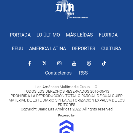
PORTADA
LO ÚLTIMO
MÁS LEÍDAS
FLORIDA
EEUU
AMÉRICA LATINA
DEPORTES
CULTURA
Contactenos
RSS
Las Américas Multimedia Group LLC.
TODOS LOS DERECHOS RESERVADOS 2016-06-13
PROHIBIDA LA REPRODUCCIÓN TOTAL O PARCIAL DE CUALQUIER
MATERIAL DE ESTE DIARIO SIN LA AUTORIZACIÓN EXPRESA DE LOS
EDITORES
Copyright Diario Las Américas 2022. All rights reserved