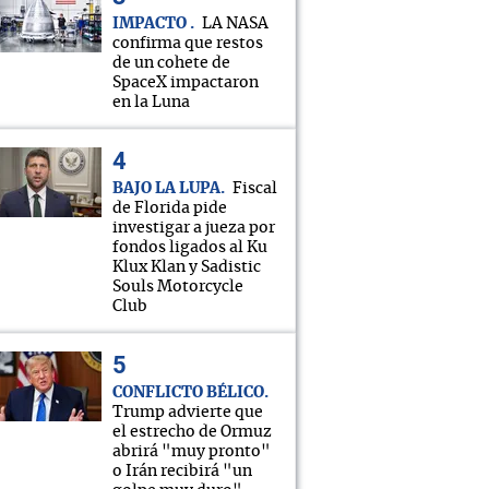
IMPACTO
LA NASA
confirma que restos
de un cohete de
SpaceX impactaron
en la Luna
BAJO LA LUPA
Fiscal
de Florida pide
investigar a jueza por
fondos ligados al Ku
Klux Klan y Sadistic
Souls Motorcycle
Club
CONFLICTO BÉLICO
Trump advierte que
el estrecho de Ormuz
abrirá "muy pronto"
o Irán recibirá "un