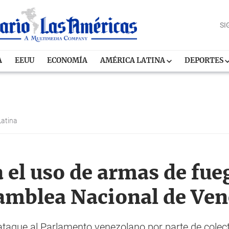
SI
A
EEUU
ECONOMÍA
AMÉRICA LATINA
DEPORTES
Latina
 el uso de armas de fue
samblea Nacional de Ve
ataque al Parlamento venezolano por parte de colecti