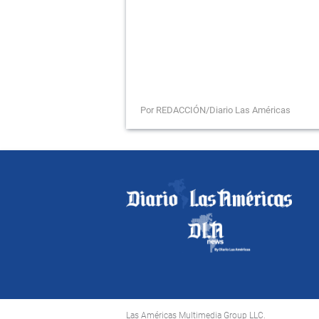
Por REDACCIÓN/Diario Las Américas
Las Américas Multimedia Group LLC.