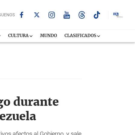
GUENOS
CULTURA
MUNDO
CLASIFICADOS
go durante
nezuela
vos afectos al Gobierno, y sale