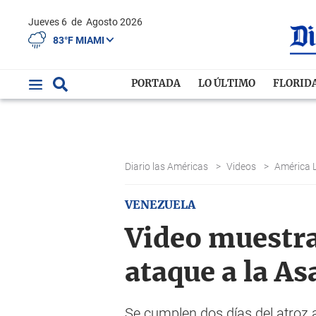
Jueves 6
de
Agosto 2026
83°F MIAMI
PORTADA
LO ÚLTIMO
FLORID
Diario las Américas
>
Videos
>
América 
VENEZUELA
Video muestra
ataque a la A
Se cumplen dos días del atroz 