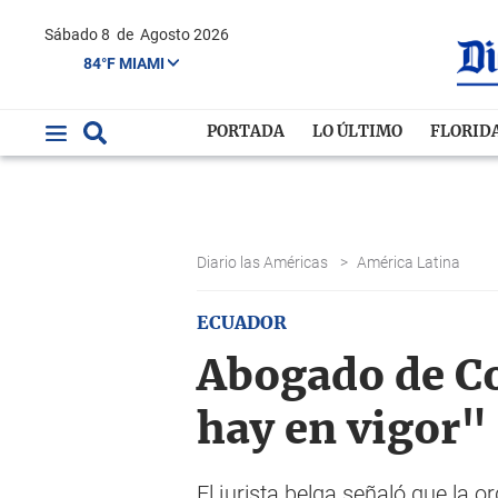
Sábado 8
de
Agosto 2026
84°F MIAMI
PORTADA
LO ÚLTIMO
FLORID
Diario las Américas
>
América Latina
ECUADOR
Abogado de Co
hay en vigor"
El jurista belga señaló que la