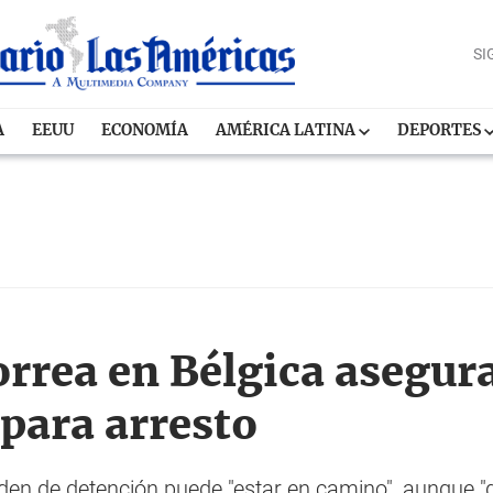
SI
A
EEUU
ECONOMÍA
AMÉRICA LATINA
DEPORTES
rrea en Bélgica asegur
 para arresto
 orden de detención puede "estar en camino", aunque 