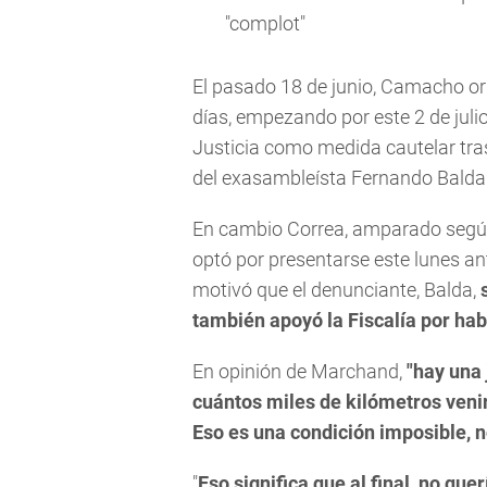
"complot"
El pasado 18 de junio, Camacho or
días, empezando por este 2 de julio
Justicia como medida cautelar tras
del exasambleísta Fernando Balda
En cambio Correa, amparado segú
optó por presentarse este lunes an
motivó que el denunciante, Balda,
también apoyó la Fiscalía por ha
En opinión de Marchand,
"hay una 
cuántos miles de kilómetros veni
Eso es una condición imposible, 
"
Eso significa que,al final, no que