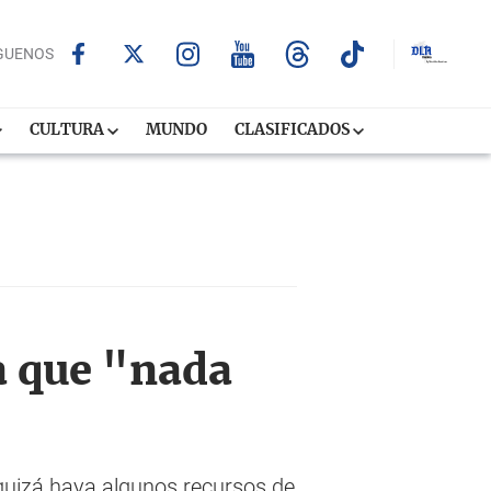
GUENOS
CULTURA
MUNDO
CLASIFICADOS
a que "nada
"quizá haya algunos recursos de