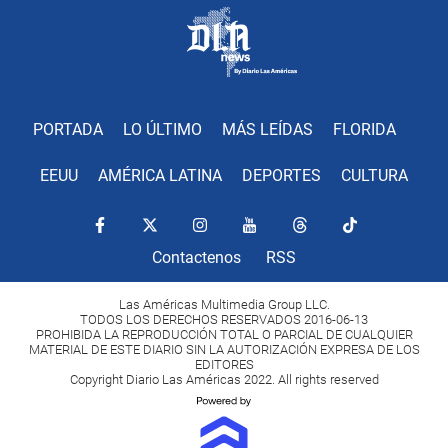
PORTADA
LO ÚLTIMO
MÁS LEÍDAS
FLORIDA
EEUU
AMÉRICA LATINA
DEPORTES
CULTURA
Contactenos
RSS
Las Américas Multimedia Group LLC.
TODOS LOS DERECHOS RESERVADOS 2016-06-13
PROHIBIDA LA REPRODUCCIÓN TOTAL O PARCIAL DE CUALQUIER
MATERIAL DE ESTE DIARIO SIN LA AUTORIZACIÓN EXPRESA DE LOS
EDITORES
Copyright Diario Las Américas 2022. All rights reserved