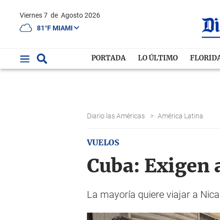
Viernes 7
de
Agosto 2026
81°F MIAMI
PORTADA
LO ÚLTIMO
FLORID
Diario las Américas
>
América Latina
VUELOS
Cuba: Exigen 
La mayoría quiere viajar a Nic