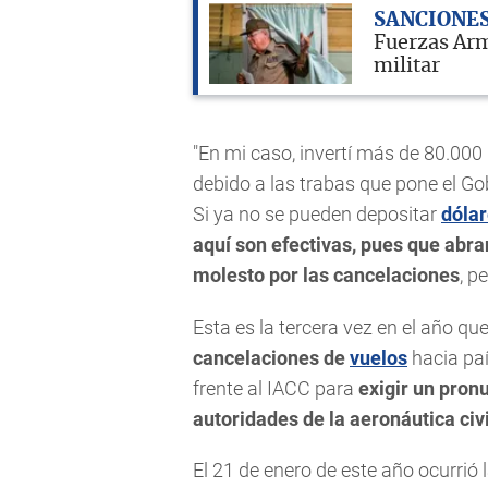
SANCIONE
Fuerzas Arma
militar
"En mi caso, invertí más de 80.000 
debido a las trabas que pone el Go
Si ya no se pueden depositar
dóla
aquí son efectivas, pues que abra
molesto por las cancelaciones
, p
Esta es la tercera vez en el año qu
cancelaciones de
vuelos
hacia pa
frente al IACC para
exigir un pron
autoridades de la aeronáutica civi
El 21 de enero de este año ocurri