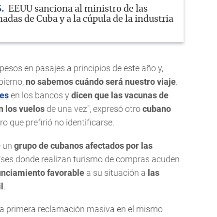
S
EEUU sanciona al ministro de las
das de Cuba y a la cúpula de la industria
pesos en pasajes a principios de este año y,
bierno,
no sabemos cuándo será nuestro viaje
.
res
en los bancos y
dicen que las vacunas de
n los vuelos
de una vez", expresó otro
cubano
ero que prefirió no identificarse.
e un
grupo de cubanos afectados por las
íses donde realizan turismo de compras acuden
unciamiento favorable
a su situación a
las
l
.
ó la primera reclamación masiva en el mismo