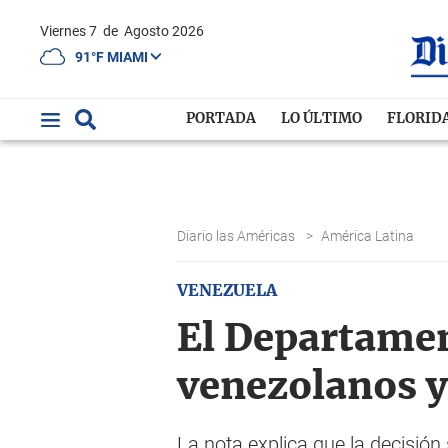
Viernes 7
de
Agosto 2026
91°F MIAMI
PORTADA
LO ÚLTIMO
FLORID
Diario las Américas
>
América Latina
VENEZUELA
El Departamen
venezolanos y 
La nota explica que la decisión