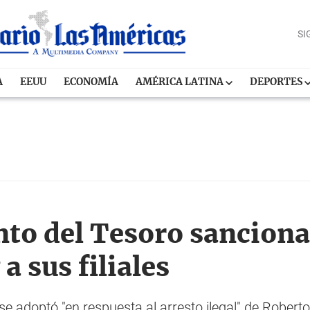
SI
A
EEUU
ECONOMÍA
AMÉRICA LATINA
DEPORTES
to del Tesoro sanciona
a sus filiales
 se adoptó "en respuesta al arresto ilegal" de Robert