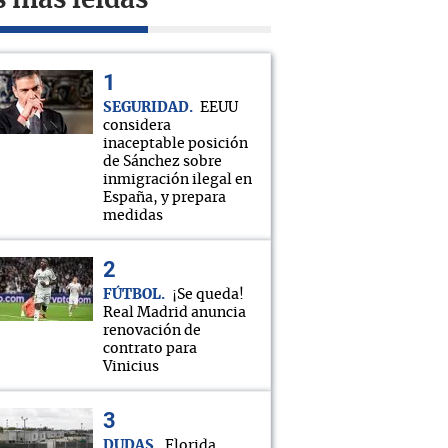
s más leídas
SEGURIDAD
EEUU
considera
inaceptable posición
de Sánchez sobre
inmigración ilegal en
España, y prepara
medidas
FÚTBOL
¡Se queda!
Real Madrid anuncia
renovación de
contrato para
Vinicius
DUDAS
Florida